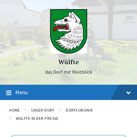
Skip
Skip
Skip
to
to
to
content
main
footer
navigation
Wülfte
das Dorf mit Weitblick
Menu
HOME
UNSER DORF
DORFCHRONIK
WÜLFTE IN DER PRESSE