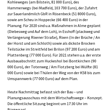
Kohleweges (am Bilstein, 81 000 Euro), des
Hammerwegs (bei Madfeld, 103 700 Euro), der Zufahrt
zur Sauerlandmilch GbR in Rösenbeck (51 8000 Euro),
sowie am Scheu in Hoppecke (66 400 Euro) in der
Planung. Für 2020 sind u.a. Maßnahmen in Alme geplant
(Diebesweg und Auf dem Loh), in Esshoff (plackweg und
Verlängerung Rixener Straße), Rixen (In der Brüche / An
der Horst und am Schloth) sowie als dickste Brocken
Teilstücke im Streitfeld bei Brilon (97 200 Euro) und am
Plattenberg (77 000 Euro). Für 2021 stehen u.a. der erste
Ausbauabschnitt zum Huckeshol bei Bontkirchen (90
000 Euro), der Totenweg / Am Flotzberg bei Wülfte (81
000 Euro) sowie bei Thülen der Weg von der K58 bis zum
Umspannwerk (77 000 Euro) auf dem Plan.
Heute Nachmittag befasst sich der Bau – und
Planungsausschuss mit dem Wirtschaftswege – Konzept.
Die öffentliche Sitzung beginnt um 17:30 Uhr im
Bürgersaal.