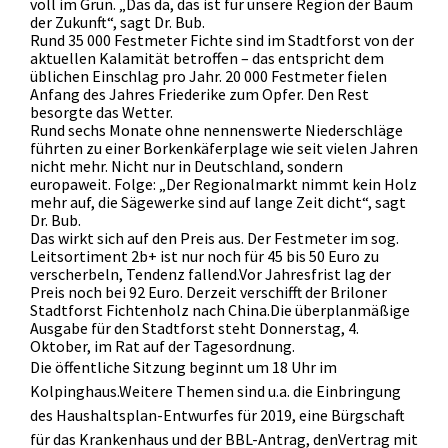
voll im Grün. „Das da, das ist für unsere Region der Baum
der Zukunft“, sagt Dr. Bub.
Rund 35 000 Festmeter Fichte sind im Stadtforst von der
aktuellen Kalamität betroffen – das entspricht dem
üblichen Einschlag pro Jahr. 20 000 Festmeter fielen
Anfang des Jahres Friederike zum Opfer. Den Rest
besorgte das Wetter.
Rund sechs Monate ohne nennenswerte Niederschläge
führten zu einer Borkenkäferplage wie seit vielen Jahren
nicht mehr. Nicht nur in Deutschland, sondern
europaweit. Folge: „Der Regionalmarkt nimmt kein Holz
mehr auf, die Sägewerke sind auf lange Zeit dicht“, sagt
Dr. Bub.
Das wirkt sich auf den Preis aus. Der Festmeter im sog.
Leitsortiment 2b+ ist nur noch für 45 bis 50 Euro zu
verscherbeln, Tendenz fallend.Vor Jahresfrist lag der
Preis noch bei 92 Euro. Derzeit verschifft der Briloner
Stadtforst Fichtenholz nach China.Die überplanmäßige
Ausgabe für den Stadtforst steht Donnerstag, 4.
Oktober, im
Rat auf der Tagesordnung.
Die öffentliche Sitzung beginnt um 18 Uhr im
Kolpinghaus.Weitere Themen sind u.a. die Einbringung
des Haushaltsplan-Entwurfes für 2019, eine Bürgschaft
für das Krankenhaus und der BBL-Antrag, denVertrag mit