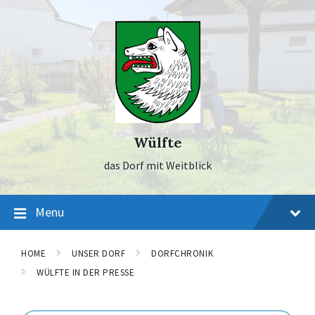
Skip
Skip
Skip
to
to
to
content
main
footer
navigation
Wülfte
das Dorf mit Weitblick
Menu
HOME
UNSER DORF
DORFCHRONIK
WÜLFTE IN DER PRESSE