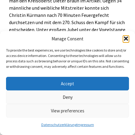
man den Kreisoberst Dieter Braun im Artikel. Gegen 34
männliche und weibliche Mitstreiter konnte sich
Christin Kürmann nach 70 Minuten Feuergefecht
durchsetzen und mit dem 270. Schuss den Kampf für sich
entscheiden. Unter großem Jubel unter der Vogelstange
wurde die damals 22-jährige Einzelhandelskauffrau aus
Manage Consent
Altenbrilon somit die erste Jungschützenkönigin in der
To provide the best experiences, we use technologies like cookies to store and/or
Geschichte des Kreisschützenbundes Brilon und wurde
access device information. Consenting to these technologies will allow us to
natürlich dementsprechend,sowohl von ihren
process data such as browsing behavior or unique IDs on this site. Not consenting
Vereinskameraden,als auch allen anwesenden
or withdrawing consent, may adversely affect certain features and functions.
Jungschützen gebührend gefeiert. Die Feier zog sich bis
in die Nachtstunden.
Accept
Windkraftgegner schauen
Deny
auf die Füße
View preferences
Datenschutzerklärung
Impressum
Westfalenpost / Lokalausgabe