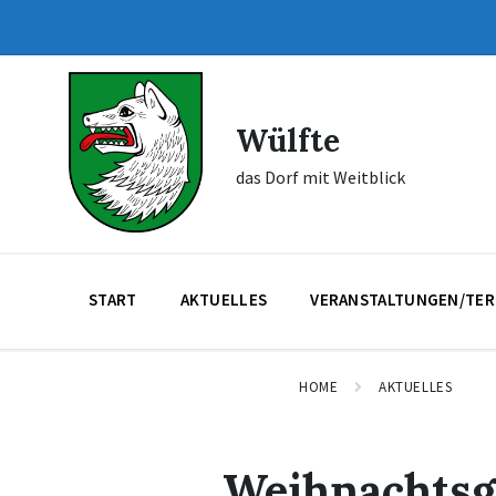
Skip
Skip
Skip
to
to
to
content
main
footer
navigation
Wülfte
das Dorf mit Weitblick
START
AKTUELLES
VERANSTALTUNGEN/TER
HOME
AKTUELLES
Weihnachtsg