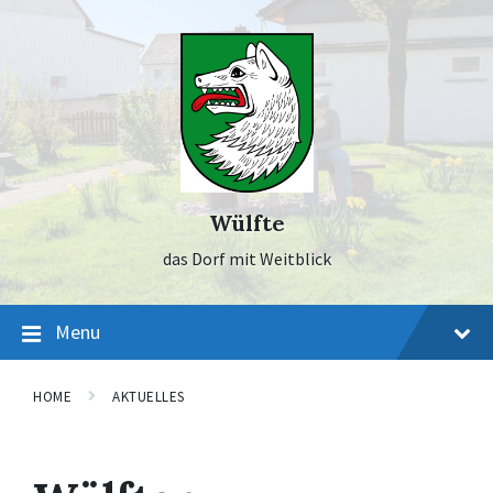
Skip
Skip
Skip
to
to
to
content
main
footer
navigation
Wülfte
das Dorf mit Weitblick
Menu
HOME
AKTUELLES