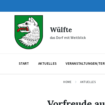
Skip
Skip
Skip
to
to
to
content
main
footer
navigation
Wülfte
das Dorf mit Weitblick
START
AKTUELLES
VERANSTALTUNGEN/TER
HOME
AKTUELLES
Vorfreude au