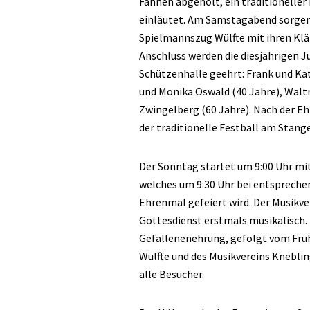
Fahnen abgeholt, ein traditioneller
einläutet. Am Samstagabend sorgen
Spielmannszug Wülfte mit ihren Kl
Anschluss werden die diesjährigen J
Schützenhalle geehrt: Frank und Kat
und Monika Oswald (40 Jahre), Waltr
Zwingelberg (60 Jahre). Nach der Eh
der traditionelle Festball am Stan
Der Sonntag startet um 9:00 Uhr 
welches um 9:30 Uhr bei entsprech
Ehrenmal gefeiert wird. Der Musikv
Gottesdienst erstmals musikalisch. 
Gefallenenehrung, gefolgt vom Fr
Wülfte und des Musikvereins Kneblin
alle Besucher.