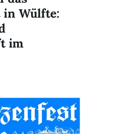
 in Wülfte:
d
t im