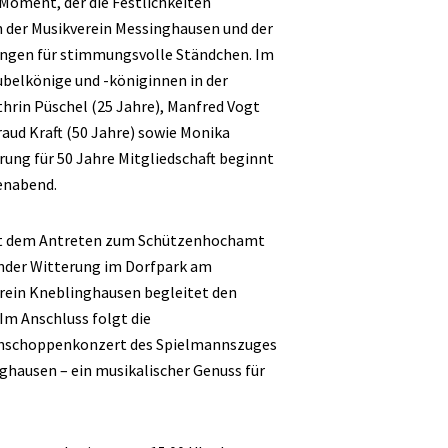
 Moment, der die Festlichkeiten
 der Musikverein Messinghausen und der
ängen für stimmungsvolle Ständchen. Im
ubelkönige und -königinnen in der
hrin Püschel (25 Jahre), Manfred Vogt
aud Kraft (50 Jahre) sowie Monika
rung für 50 Jahre Mitgliedschaft beginnt
genabend.
mit dem Antreten zum Schützenhochamt
ender Witterung im Dorfpark am
erein Kneblinghausen begleitet den
Im Anschluss folgt die
ühschoppenkonzert des Spielmannszuges
ghausen – ein musikalischer Genuss für