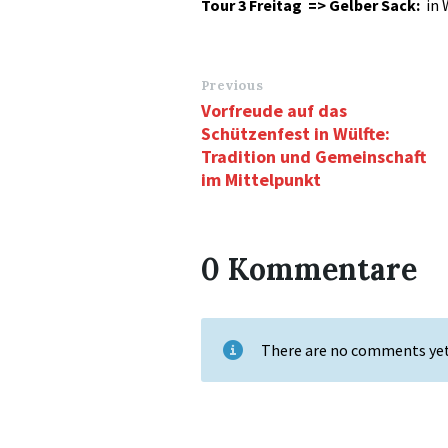
Tour 3 Freitag => Gelber Sack:
in 
Previous
Vorfreude auf das
Schützenfest in Wülfte:
Tradition und Gemeinschaft
im Mittelpunkt
0 Kommentare
There are no comments ye