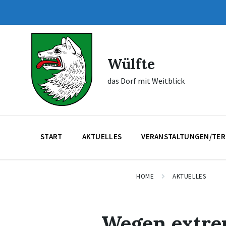
Skip
Skip
Skip
to
to
to
content
main
footer
navigation
Wülfte
das Dorf mit Weitblick
START
AKTUELLES
VERANSTALTUNGEN/TER
HOME
AKTUELLES
Wegen extre