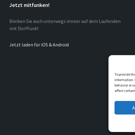
Jetzt mitfunken!
Bleiben Sie auch unterwegs immer auf dem Laufenden
mit DorfFunk!
Jetzt laden für iOS & Android
To provide th
information. 
behavior or u
affect certai
A