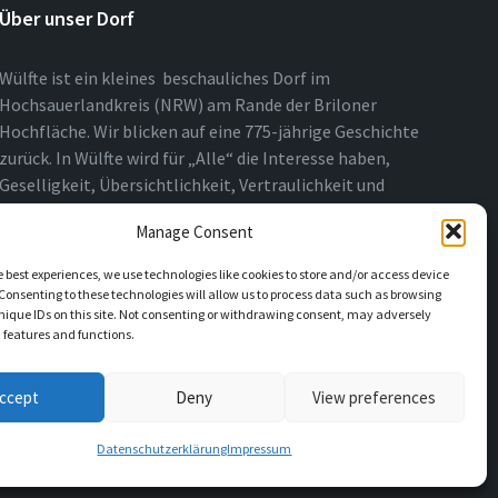
Über unser Dorf
Wülfte ist ein kleines beschauliches Dorf im
Hochsauerlandkreis (NRW) am Rande der Briloner
Hochfläche. Wir blicken auf eine 775-jährige Geschichte
zurück. In Wülfte wird für „Alle“ die Interesse haben,
Geselligkeit, Übersichtlichkeit, Vertraulichkeit und
Nähe über das ganze Jahr gelebt.
Manage Consent
e best experiences, we use technologies like cookies to store and/or access device
Consenting to these technologies will allow us to process data such as browsing
nique IDs on this site. Not consenting or withdrawing consent, may adversely
n features and functions.
ccept
Deny
View preferences
Datenschutzerklärung
Impressum