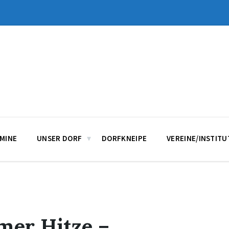
MINE
UNSER DORF
DORFKNEIPE
VEREINE/INSTIT
mer Hitze –