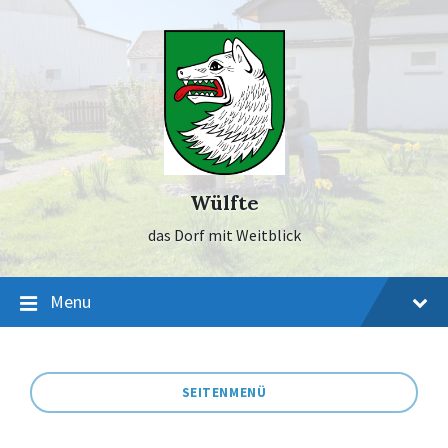
Skip
Skip
Skip
to
to
to
content
main
footer
navigation
Wülfte
das Dorf mit Weitblick
Menu
SEITENMENÜ