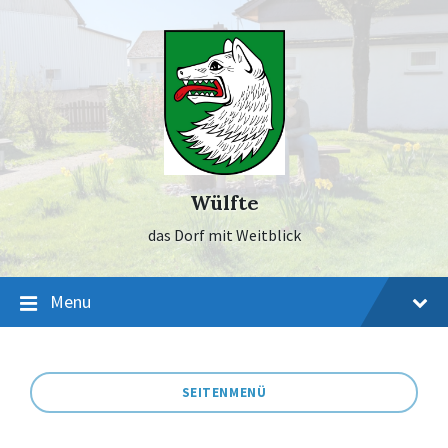
Skip
Skip
Skip
to
to
to
content
main
footer
navigation
Wülfte
das Dorf mit Weitblick
Menu
SEITENMENÜ