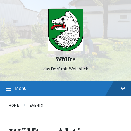
Skip
Skip
Skip
to
to
to
content
main
footer
navigation
Wülfte
das Dorf mit Weitblick
Menu
HOME
EVENTS