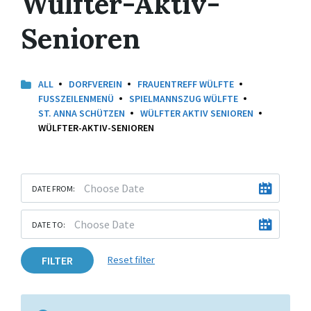
Wülfter-Aktiv-
Senioren
ALL
DORFVEREIN
FRAUENTREFF WÜLFTE
FUSSZEILENMENÜ
SPIELMANNSZUG WÜLFTE
ST. ANNA SCHÜTZEN
WÜLFTER AKTIV SENIOREN
WÜLFTER-AKTIV-SENIOREN
DATE FROM:
DATE TO:
FILTER
Reset filter