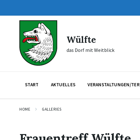
Skip
Skip
Skip
to
to
to
content
main
footer
navigation
Wülfte
das Dorf mit Weitblick
START
AKTUELLES
VERANSTALTUNGEN/TER
HOME
GALLERIES
Frauentreff Wülfte