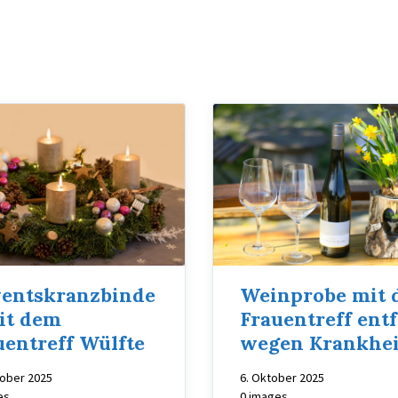
entskranzbinde
Weinprobe mit
it dem
Frauentreff entf
uentreff Wülfte
wegen Krankhei
tober 2025
6. Oktober 2025
es
0 images