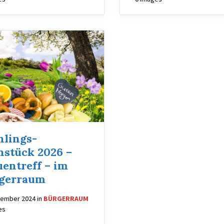
hlings-
hstück 2026 –
uentreff – im
gerraum
vember 2024
in
BÜRGERRAUM
es