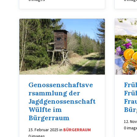
Genossenschaftsve
Frü
rsammlung der
Frü
Jagdgenossenschaft
Fra
Wülfte im
Bür
Bürgerraum
12. No
0 imag
15. Februar 2025
in
BÜRGERRAUM
0 images