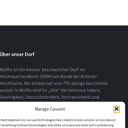
Über unser Dorf
Wülfte ist ein kleines beschauliches Dorf im
Hochsauerlandkreis (NRW) am Rande der Briloner
Hochfläche. Wir blicken auf eine 775-jährige Geschichte
zurück. In Wülfte wird für „Alle“ die Interesse haben,
Geselligkeit, Übersichtlichkeit, Vertraulichkeit und
Nähe über das ganze Jahr gelebt.
Manage Consent
e best experiences, we use technologies like cookies to store and/or access device
Consenting to these technologies will allow us to process data such as browsing