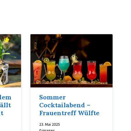
 dem
Sommer
ällt
Cocktailabend –
t
Frauentreff Wülfte
23. Mai 2025
0 images