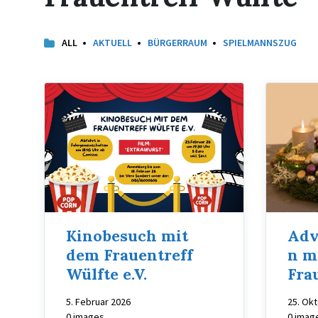
ALL
AKTUELL
BÜRGERRAUM
SPIELMANNSZUG
Kinobesuch mit
Adv
dem Frauentreff
n m
Wülfte e.V.
Fra
5. Februar 2026
25. Ok
0 images
0 imag