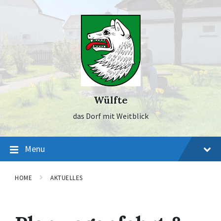
Skip
Skip
Skip
to
to
to
content
main
footer
navigation
Wülfte
das Dorf mit Weitblick
Menu
HOME
AKTUELLES