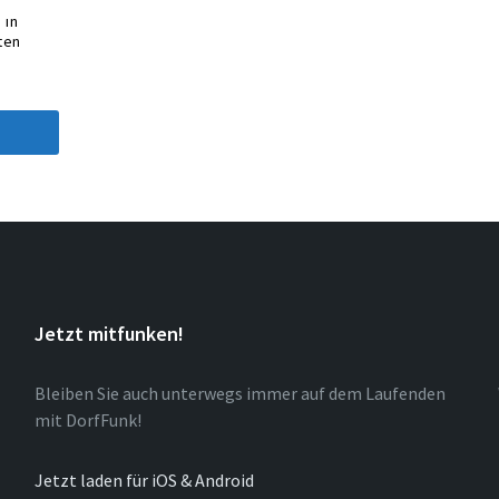
 in
ten
Jetzt mitfunken!
Bleiben Sie auch unterwegs immer auf dem Laufenden
mit DorfFunk!
Jetzt laden für iOS & Android