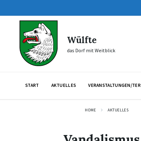
Skip
Skip
Skip
to
to
to
content
main
footer
navigation
Wülfte
das Dorf mit Weitblick
START
AKTUELLES
VERANSTALTUNGEN/TER
HOME
AKTUELLES
Vandalismus