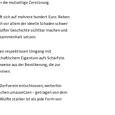
r die mutwillige Zerstörung.
t sich auf mehrere hundert Euro. Neben
h vor allem der ideelle Schaden schwer:
Wülfter Geschichte sichtbar machen und
Zusammenhalt setzen.
iesen respektlosen Umgang mit
haftlichem Eigentum aufs Schärfste.
nweise aus der Bevölkerung, die zur
önnen.
 Dorfverein entschlossen, weiterhin
enschen umzusetzen – getragen von dem
ülfte stärker ist als jede Form von