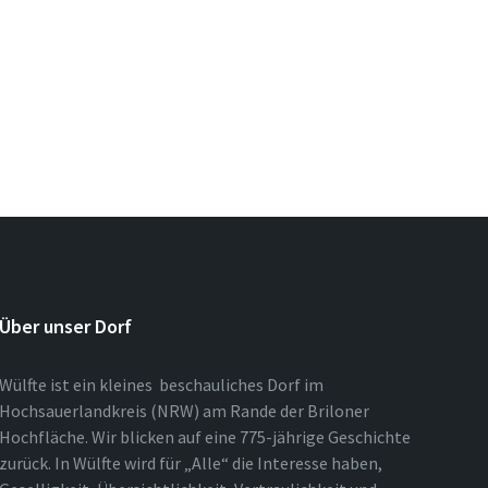
Über unser Dorf
Wülfte ist ein kleines beschauliches Dorf im
Hochsauerlandkreis (NRW) am Rande der Briloner
Hochfläche. Wir blicken auf eine 775-jährige Geschichte
zurück. In Wülfte wird für „Alle“ die Interesse haben,