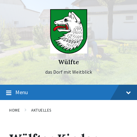
Skip
Skip
Skip
to
to
to
content
main
footer
navigation
Wülfte
das Dorf mit Weitblick
Menu
HOME
AKTUELLES