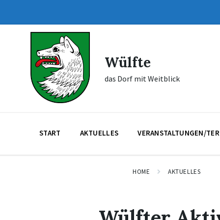
Skip
Skip
Skip
to
to
to
content
main
footer
navigation
Wülfte
das Dorf mit Weitblick
START
AKTUELLES
VERANSTALTUNGEN/TER
HOME
AKTUELLES
Wülfter Akti