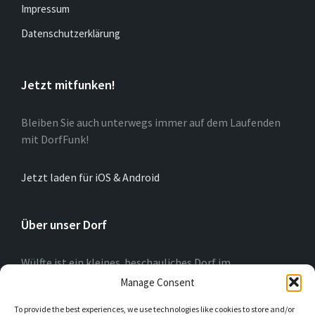
Impressum
Datenschutzerklärung
Jetzt mitfunken!
Bleiben Sie auch unterwegs immer auf dem Laufenden
mit DorfFunk!
Jetzt laden für iOS & Android
Über unser Dorf
Wülfte ist ein kleines beschauliches Dorf im
Hochsauerlandkreis (NRW) am Rande der Briloner
Manage Consent
Hochfläche. Wir blicken auf eine 775-jährige Geschichte
To provide the best experiences, we use technologies like cookies to store and/or
zurück. In Wülfte wird für „Alle“ die Interesse haben,