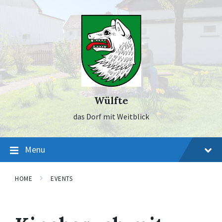
Skip
Skip
Skip
to
to
to
content
main
footer
navigation
Wülfte
das Dorf mit Weitblick
Menu
HOME
EVENTS