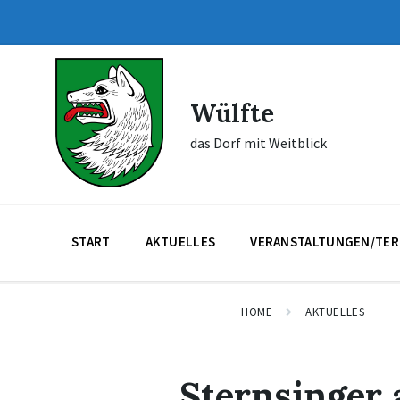
Skip
Skip
Skip
to
to
to
content
main
footer
navigation
Wülfte
das Dorf mit Weitblick
START
AKTUELLES
VERANSTALTUNGEN/TER
HOME
AKTUELLES
Sternsinger 