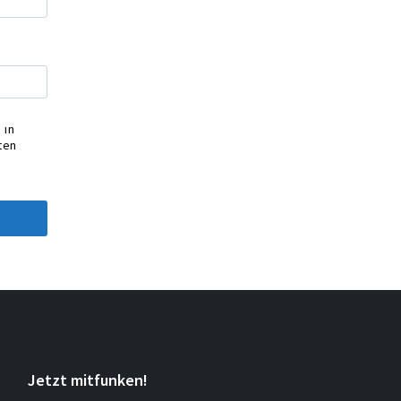
 in
ten
Jetzt mitfunken!