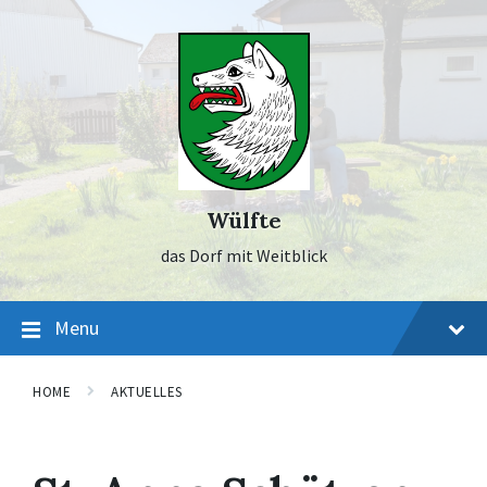
Skip
Skip
Skip
to
to
to
content
main
footer
navigation
Wülfte
das Dorf mit Weitblick
Menu
HOME
AKTUELLES