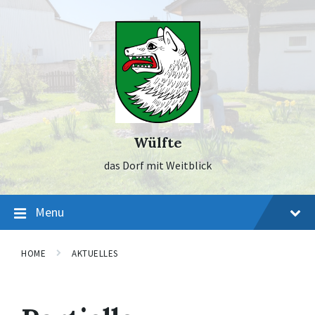
Skip
Skip
Skip
to
to
to
content
main
footer
navigation
Wülfte
das Dorf mit Weitblick
Menu
HOME
AKTUELLES