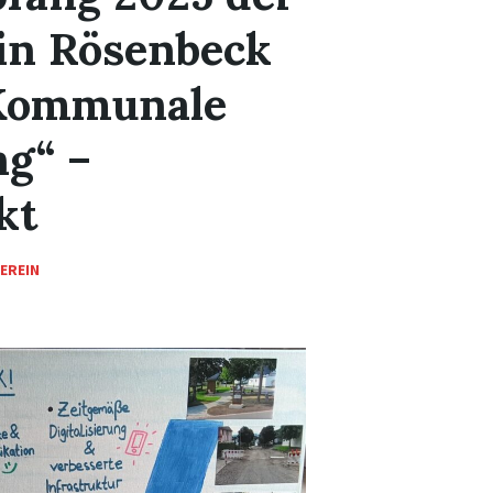
 in Rösenbeck
 Kommunale
ng“ –
kt
EREIN