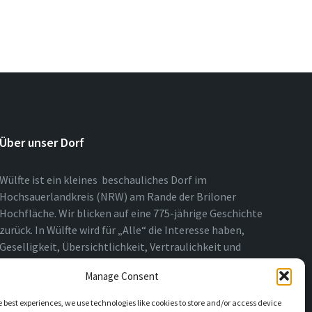
Über unser Dorf
Wülfte ist ein kleines beschauliches Dorf im
Hochsauerlandkreis (NRW) am Rande der Briloner
Hochfläche. Wir blicken auf eine 775-jährige Geschichte
zurück. In Wülfte wird für „Alle“ die Interesse haben,
Geselligkeit, Übersichtlichkeit, Vertraulichkeit und
Nähe über das ganze Jahr gelebt.
Manage Consent
e best experiences, we use technologies like cookies to store and/or access device