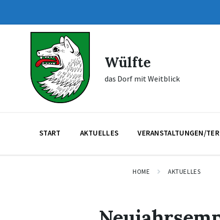
Skip
Skip
Skip
to
to
to
content
main
footer
navigation
Wülfte
das Dorf mit Weitblick
START
AKTUELLES
VERANSTALTUNGEN/TER
HOME
AKTUELLES
Neujahrsemp