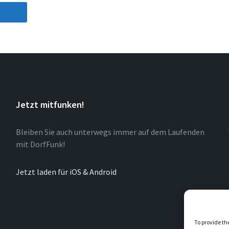
Jetzt mitfunken!
Bleiben Sie auch unterwegs immer auf dem Laufenden
mit DorfFunk!
Jetzt laden für iOS & Android
To provide th