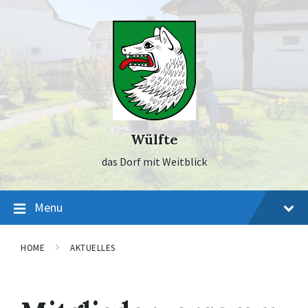
Skip
Skip
Skip
to
to
to
content
main
footer
navigation
Wülfte
das Dorf mit Weitblick
Menu
HOME
AKTUELLES