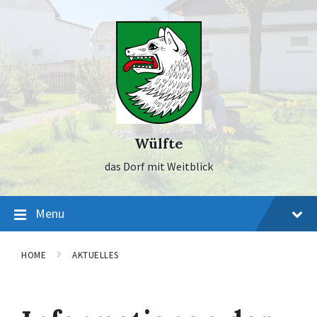
Skip
Skip
Skip
to
to
to
content
main
footer
navigation
Wülfte
das Dorf mit Weitblick
Menu
HOME
AKTUELLES