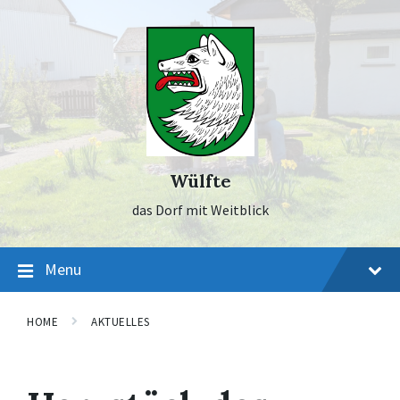
Skip
Skip
Skip
to
to
to
content
main
footer
navigation
Wülfte
das Dorf mit Weitblick
Menu
HOME
AKTUELLES