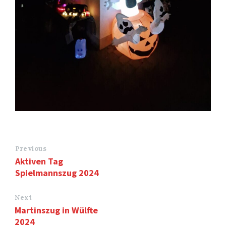
Previous
Aktiven Tag
Spielmannszug 2024
Next
Martinszug in Wülfte
2024