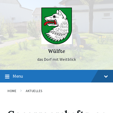
Skip
Skip
Skip
to
to
to
content
main
footer
navigation
Wülfte
das Dorf mit Weitblick
Menu
HOME
AKTUELLES