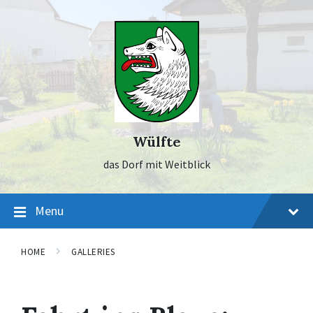
Skip
Skip
Skip
to
to
to
content
main
footer
navigation
Wülfte
das Dorf mit Weitblick
Menu
HOME
GALLERIES