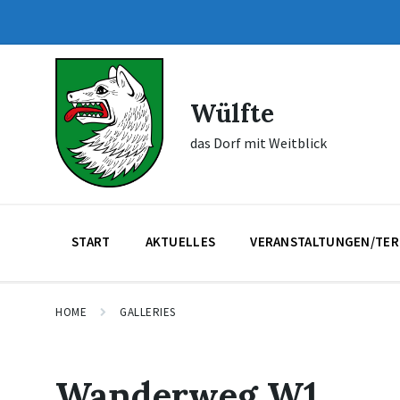
Skip
Skip
Skip
to
to
to
content
main
footer
navigation
Wülfte
das Dorf mit Weitblick
START
AKTUELLES
VERANSTALTUNGEN/TER
HOME
GALLERIES
Wanderweg W1