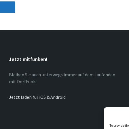
Jetzt mitfunken!
Bleiben Sie auch unterwegs immer auf dem Laufenden
mit DorfFunk!
Jetzt laden für iOS & Android
To provide th