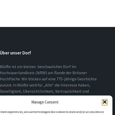
Über unser Dorf
Wülfte ist ein kleines beschauliches Dorf im
Hochsauerlandkreis (NRW) am Rande der Briloner
Hochfläche. Wir blicken auf eine 775-jährige Geschichte
zurück. In Wülfte wird für „Alle“ die Interesse haben,
Geselligkeit, Übersichtlichkeit, Vertraulichkeit und
Nähe über das ganze Jahr gelebt.
Manage Consent
e best experiences, we use technologies like cookies to store and/or access device