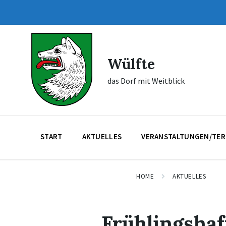
Skip
Skip
Skip
to
to
to
content
main
footer
navigation
Wülfte
das Dorf mit Weitblick
START
AKTUELLES
VERANSTALTUNGEN/TER
HOME
AKTUELLES
Frühlingshaf