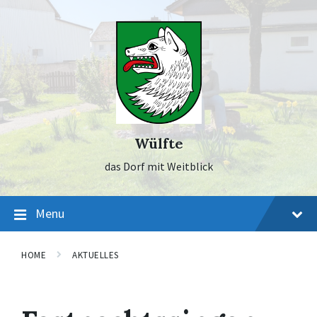
Skip
Skip
Skip
to
to
to
content
main
footer
navigation
Wülfte
das Dorf mit Weitblick
Menu
HOME
AKTUELLES