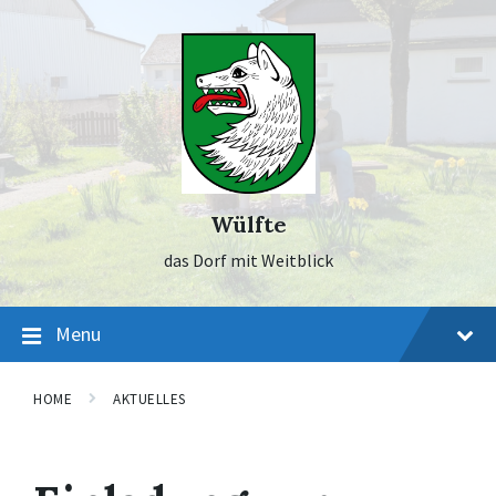
Skip
Skip
Skip
to
to
to
content
main
footer
navigation
Wülfte
das Dorf mit Weitblick
Menu
HOME
AKTUELLES