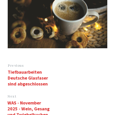
Previous
Tiefbauarbeiten
Deutsche Glasfaser
sind abgeschlossen
Next
WAS - November
2025 - Wein, Gesang
und Zwiebelkuchen