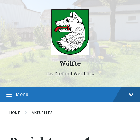
Skip
Skip
Skip
to
to
to
content
main
footer
navigation
Wülfte
das Dorf mit Weitblick
Menu
HOME
AKTUELLES