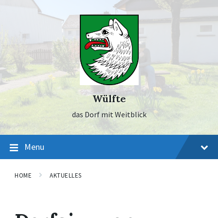
Skip
Skip
Skip
to
to
to
content
main
footer
navigation
Wülfte
das Dorf mit Weitblick
Menu
HOME
AKTUELLES