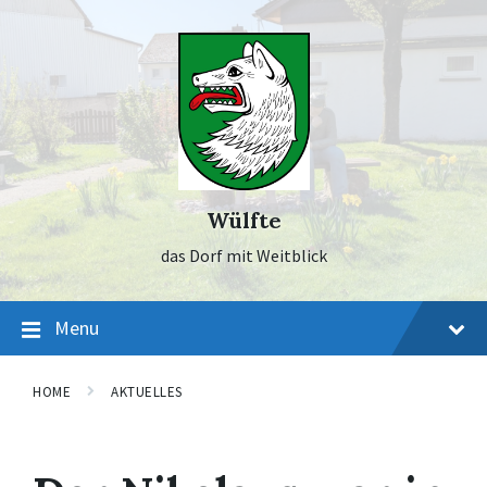
Skip
Skip
Skip
to
to
to
content
main
footer
navigation
Wülfte
das Dorf mit Weitblick
Menu
HOME
AKTUELLES