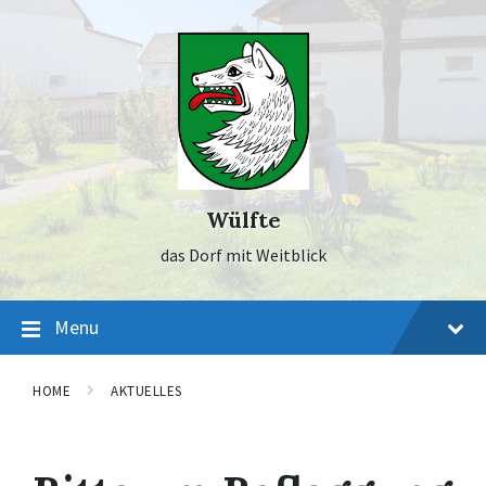
Skip
Skip
Skip
to
to
to
content
main
footer
navigation
Wülfte
das Dorf mit Weitblick
Menu
HOME
AKTUELLES