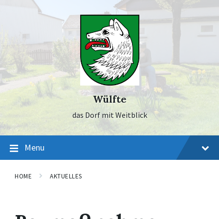
Skip
Skip
Skip
to
to
to
content
main
footer
navigation
Wülfte
das Dorf mit Weitblick
Menu
HOME
AKTUELLES