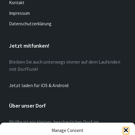
Kontakt
Impressum
Datenschutzerklärung
Jetzt mitfunken!
Bleiben Sie auch unterwegs immer auf dem Laufenden
mit DorfFunk!
Jetzt laden für iOS & Android
Über unser Dorf
Wülfte ist ein kleines beschauliches Dorf im
Hochsauerlandkreis (NRW) am Rande der Briloner
Manage Consent