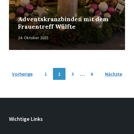
Adventskranzbinden mit dem
Frauentreff Wülfte
24. Oktober 2025
Seitennummerierung
Vorherige
1
2
3
…
6
Nächste
der
Beiträge
Wichtige Links