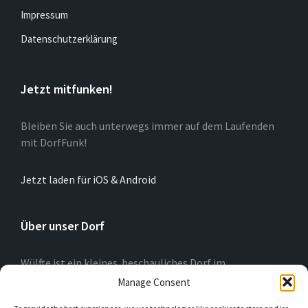
Impressum
Datenschutzerklärung
Jetzt mitfunken!
Bleiben Sie auch unterwegs immer auf dem Laufenden
mit DorfFunk!
Jetzt laden für iOS & Android
Über unser Dorf
Wülfte ist ein kleines beschauliches Dorf im
Hochsauerlandkreis (NRW) am Rande der Briloner
Manage Consent
Hochfläche. Wir blicken auf eine 775-jährige Geschichte