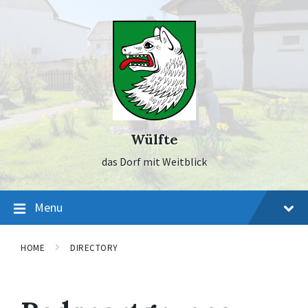
Skip
Skip
Skip
to
to
to
content
main
footer
navigation
Wülfte
das Dorf mit Weitblick
Menu
HOME
DIRECTORY