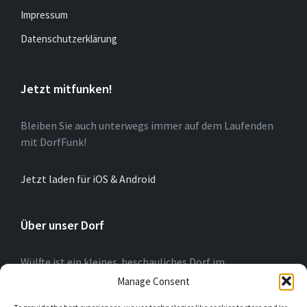
Impressum
Datenschutzerklärung
Jetzt mitfunken!
Bleiben Sie auch unterwegs immer auf dem Laufenden
mit DorfFunk!
Jetzt laden für iOS & Android
Über unser Dorf
Wülfte ist ein kleines beschauliches Dorf im
Hochsauerlandkreis (NRW) am Rande der Briloner
Manage Consent
Hochfläche. Wir blicken auf eine 775-jährige Geschichte