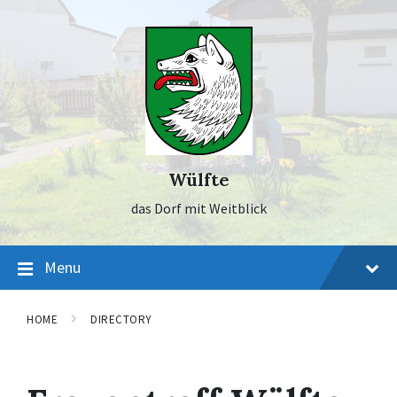
Skip
Skip
Skip
to
to
to
content
main
footer
navigation
Wülfte
das Dorf mit Weitblick
Menu
HOME
DIRECTORY