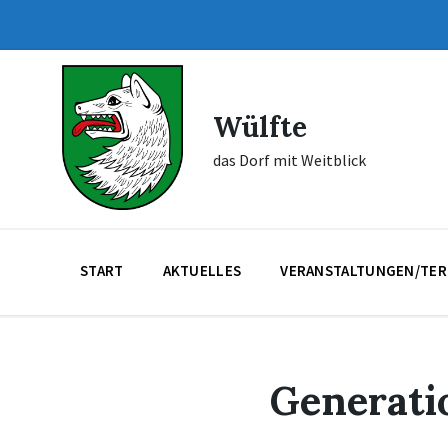
Skip
Skip
Skip
to
to
to
content
main
footer
navigation
Wülfte
das Dorf mit Weitblick
START
AKTUELLES
VERANSTALTUNGEN/TER
Generati