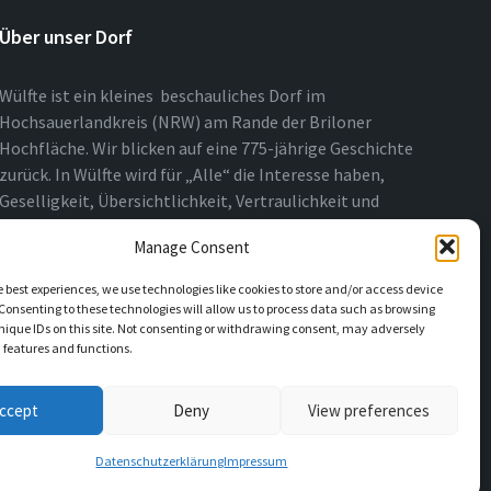
Über unser Dorf
Wülfte ist ein kleines beschauliches Dorf im
Hochsauerlandkreis (NRW) am Rande der Briloner
Hochfläche. Wir blicken auf eine 775-jährige Geschichte
zurück. In Wülfte wird für „Alle“ die Interesse haben,
Geselligkeit, Übersichtlichkeit, Vertraulichkeit und
Nähe über das ganze Jahr gelebt.
Manage Consent
e best experiences, we use technologies like cookies to store and/or access device
Consenting to these technologies will allow us to process data such as browsing
nique IDs on this site. Not consenting or withdrawing consent, may adversely
n features and functions.
ccept
Deny
View preferences
Datenschutzerklärung
Impressum