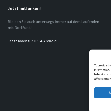
Jetzt mitfunken!
Bleiben Sie auch unterwegs immer auf dem Laufenden
mit DorfFunk!
Jetzt laden für iOS & Android
To provide th
information. 
behavior or u
affect certai
A