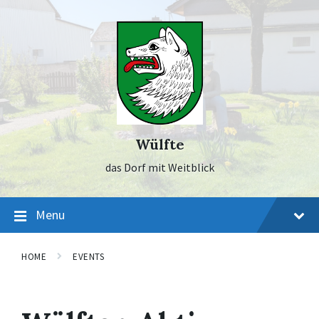
Skip
Skip
Skip
to
to
to
content
main
footer
navigation
Wülfte
das Dorf mit Weitblick
Menu
HOME
EVENTS