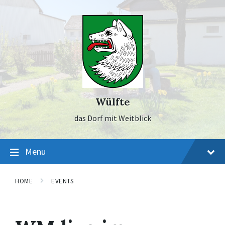
Skip
Skip
Skip
to
to
to
content
main
footer
navigation
Wülfte
das Dorf mit Weitblick
Menu
HOME
EVENTS