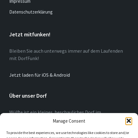
Impressum
Datenschutzerklärung
Jetzt mitfunken!
Bleiben Sie auch unterwegs immer auf dem Laufenden
mit DorfFunk!
Jetzt laden für iOS & Android
Über unser Dorf
Wülfte ist ein kleines beschauliches Dorf im
Hochsauerlandkreis (NRW) am Rande der Briloner
Manage Consent
Hochfläche. Wir blicken auf eine 775-jährige Geschichte
To provide the best experiences, we use technologies like cookies to store and/or
zurück. In Wülfte wird für „Alle“ die Interesse haben,