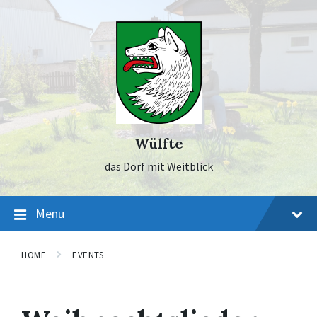
Skip
Skip
Skip
to
to
to
content
main
footer
navigation
Wülfte
das Dorf mit Weitblick
Menu
HOME
EVENTS