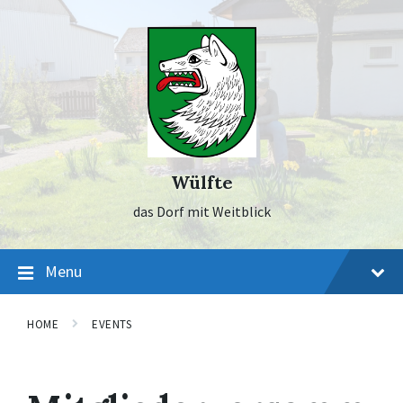
Skip
Skip
Skip
to
to
to
content
main
footer
navigation
Wülfte
das Dorf mit Weitblick
Menu
HOME
EVENTS