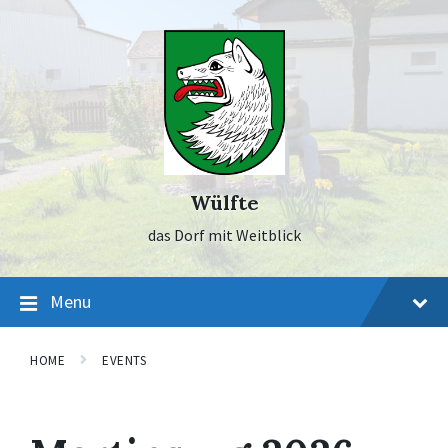
Skip
Skip
Skip
to
to
to
content
main
footer
navigation
Wülfte
das Dorf mit Weitblick
Menu
HOME
EVENTS