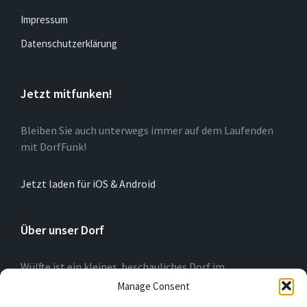
Impressum
Datenschutzerklärung
Jetzt mitfunken!
Bleiben Sie auch unterwegs immer auf dem Laufenden
mit DorfFunk!
Jetzt laden für iOS & Android
Über unser Dorf
Wülfte ist ein kleines beschauliches Dorf im
Hochsauerlandkreis (NRW) am Rande der Briloner
Manage Consent
Hochfläche. Wir blicken auf eine 775-jährige Geschichte