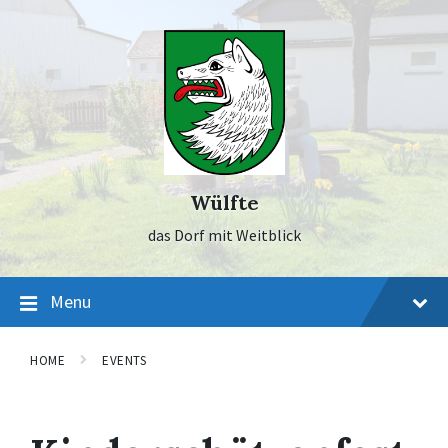
Skip
Skip
Skip
to
to
to
content
main
footer
navigation
Wülfte
das Dorf mit Weitblick
Menu
HOME
EVENTS