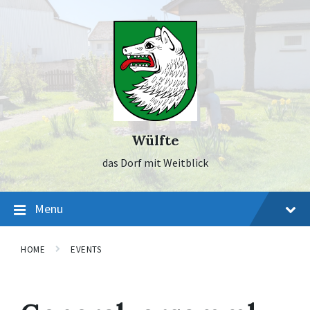
Skip
Skip
Skip
to
to
to
content
main
footer
navigation
Wülfte
das Dorf mit Weitblick
Menu
HOME
EVENTS