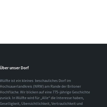
Über unser Dorf
Wülfte ist ein kleines beschauliches Dorf im
Hochsauerlandkreis (NRW) am Rande der Briloner
Hochfläche. Wir blicken auf eine 775-jährige Geschichte
zurück. In Wülfte wird für „Alle“ die Interesse haben,
Geselligkeit, Übersichtlichkeit, Vertraulichkeit und