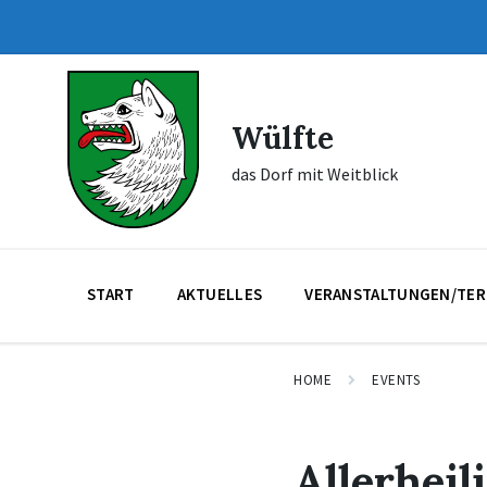
Skip
Skip
Skip
to
to
to
content
main
footer
navigation
Wülfte
das Dorf mit Weitblick
START
AKTUELLES
VERANSTALTUNGEN/TER
HOME
EVENTS
Allerheil