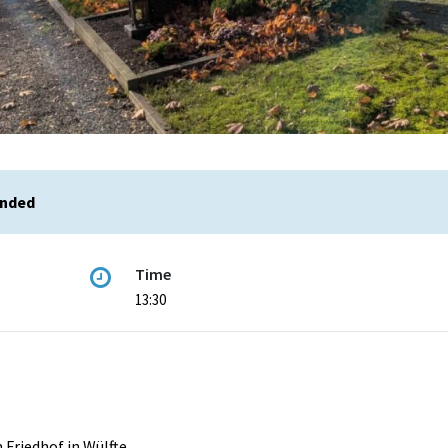
ended
Time
13:30
 Friedhof in Wülfte