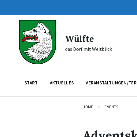
Skip
Skip
Skip
to
to
to
content
main
footer
navigation
Wülfte
das Dorf mit Weitblick
START
AKTUELLES
VERANSTALTUNGEN/TER
HOME
EVENTS
Adventsk