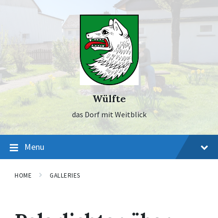
Skip
Skip
Skip
to
to
to
content
main
footer
navigation
Wülfte
das Dorf mit Weitblick
Menu
HOME
GALLERIES