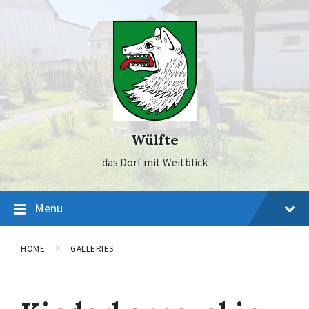
Skip
Skip
Skip
to
to
to
content
main
footer
navigation
Wülfte
das Dorf mit Weitblick
Menu
HOME
GALLERIES