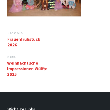
Previous
Frauenfrühstück
2026
Next
Weihnachtliche
Impressionen Wülfte
2025
Wichtige Links