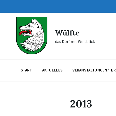
Skip
Skip
Skip
to
to
to
content
main
footer
navigation
Wülfte
das Dorf mit Weitblick
START
AKTUELLES
VERANSTALTUNGEN/TER
2013